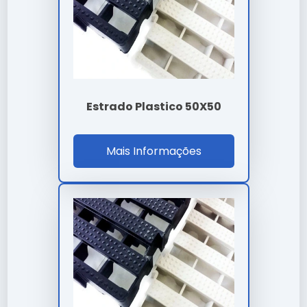
técnicas.
Facilidade de instalação e integração em sistemas
complexos.
Design moderno que facilita a inspeção e limpeza
periódica.
Economia gerada pela alta vida útil do componente
técnico.
Estrado Plastico 50X50
Preço e Orçamento
Mais Informações
A definição de valores para
estrado plastico
50x50x5
leva em conta a complexidade técnica e o
volume da sua necessidade. Trabalhamos com
propostas personalizadas para garantir o melhor
custo-benefício em cada projeto.
Onde Comprar Estrado Plastico
50X50X5
Para garantir a procedência e qualidade técnica,