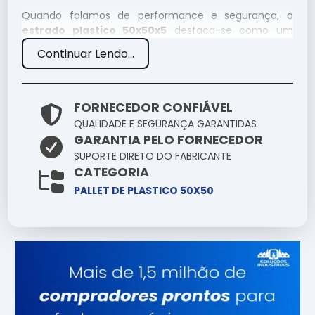
Quando falamos de performance e segurança, o
estrado plastico 50x50x5
destaca-se como um
componente essencial na infraestrutura moderna.
Continuar Lendo...
Entender suas aplicações e diferenciais técnicos
permite uma escolha muito mais assertiva para seus
desafios cotidianos.
FORNECEDOR CONFIÁVEL
Por que escolher Estrado
QUALIDADE E SEGURANÇA GARANTIDAS
GARANTIA PELO FORNECEDOR
Plastico 50X50X5 conosco?
SUPORTE DIRETO DO FABRICANTE
CATEGORIA
Nossa empresa se destaca no mercado pela
PALLET DE PLASTICO 50X50
seriedade com que trata o fornecimento de
estrado
plastico 50x50x5
. Nossos produtos são selecionados
criteriosamente para garantir que você tenha em
mãos uma ferramenta de alta confiabilidade.
Especificações Técnicas
Atributo
Detalhes