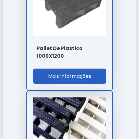
cotar
leva em conta a complexidade técnica e o
volume da sua necessidade. Trabalhamos com
propostas personalizadas para garantir o melhor
custo-benefício em cada projeto.
Onde Comprar Pallet De Plastico
50X50 Cotar
Pallet De Plastico
1000X1200
Para garantir a procedência e qualidade técnica,
realize a aquisição através de canais oficiais e
Mais Informações
fornecedores especializados. Nossa empresa oferece
suporte completo na escolha do pallet de plastico
50x50 cotar ideal para sua aplicação.
Perguntas Frequentes
Qual o diferencial de pallet de
plastico 50x50 cotar em nossa