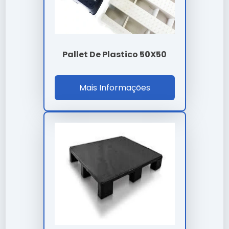
empresa?
Nossas soluções passam por rigorosos controles,
garantindo performance superior às alternativas
comuns.
Pallet De Plastico 50X50
Existe garantia para pallet de
Mais Informações
plastico 50x50 cotar?
Sim, todos os nossos modelos de pallet de plastico
50x50 cotar contam com garantia de fábrica e
suporte técnico especializado.
Como garantir a durabilidade de
pallet de plastico 50x50 cotar?
A conservação depende de boas práticas de
armazenamento e uso conforme a ficha técnica