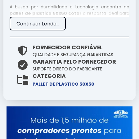
A busca por durabilidade e tecnologia encontra no
pallet de plastico 50x50 cotar
a resposta ideal para
demandas rigorosas. Aqui você encontra o suporte
Continuar Lendo...
técnico necessário para que o uso de pallet de
plastico 50x50 cotar resulte em ganho de
produtividade e redução de custos operacionais.
FORNECEDOR CONFIÁVEL
Especificações Técnicas
QUALIDADE E SEGURANÇA GARANTIDAS
GARANTIA PELO FORNECEDOR
Atributo
Detalhes
SUPORTE DIRETO DO FABRICANTE
CATEGORIA
Engenharia de ponta
Tecnologia
focada em
PALLET DE PLASTICO 50X50
durabilidade
Alta tolerância a
Resistência
impactos e variações
Ergonomia pensada
Manuseio
na facilidade
operacional
Consultoria