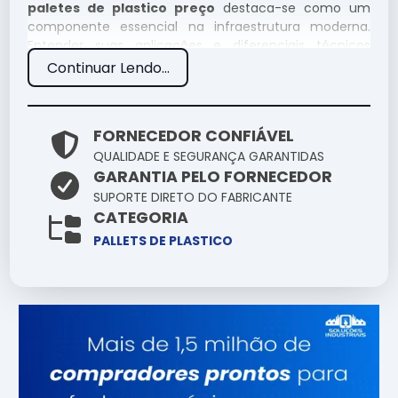
paletes de plastico preço
destaca-se como um
componente essencial na infraestrutura moderna.
Entender suas aplicações e diferenciais técnicos
permite uma escolha muito mais assertiva para seus
Continuar Lendo...
desafios cotidianos.
Por que escolher Paletes De
FORNECEDOR CONFIÁVEL
Plastico Preço conosco?
QUALIDADE E SEGURANÇA GARANTIDAS
GARANTIA PELO FORNECEDOR
Nossa empresa se destaca no mercado pela
SUPORTE DIRETO DO FABRICANTE
seriedade com que trata o fornecimento de
paletes
CATEGORIA
de plastico preço
. Nossos produtos são selecionados
PALLETS DE PLASTICO
criteriosamente para garantir que você tenha em
mãos uma ferramenta de alta confiabilidade.
Especificações Técnicas
Atributo
Detalhes
Engenharia de ponta
Tecnologia
focada em