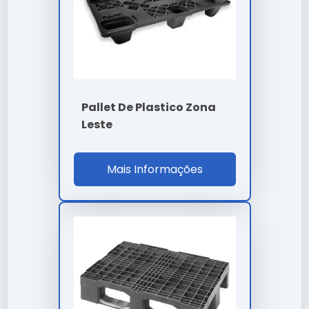
A definição de valores para
pallet de plastico são
paulo
leva em conta a complexidade técnica e o
volume da sua necessidade. Trabalhamos com
propostas personalizadas para garantir o melhor
custo-benefício em cada projeto.
Onde Comprar Pallet De Plastico
Pallet De Plastico Zona
São Paulo
Leste
Para garantir a procedência e qualidade técnica,
realize a aquisição através de canais oficiais e
Mais Informações
fornecedores especializados. Nossa empresa oferece
suporte completo na escolha do pallet de plastico são
paulo ideal para sua aplicação.
Perguntas Frequentes
Como solicitar uma proposta
em larga escala?