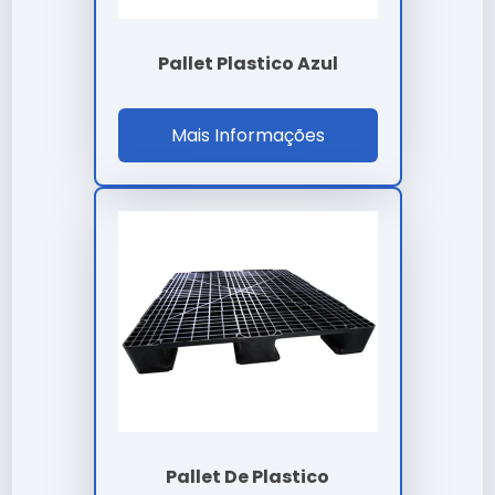
armazenamento e uso conforme a ficha técnica
oficial fornecida por nossa empresa.
Pallet Plastico Azul
A manutenção preventiva de
pallet de plastico são
paulo
prolonga a vida útil e evita paradas
desnecessárias na sua linha de produção.
Mais Informações
Cada
pallet de plastico são paulo
entregue por
nossa empresa carrega anos de pesquisa e
desenvolvimento focado em eficiência real.
Nossa equipe técnica está à disposição para sanar
dúvidas sobre a melhor forma de implementar o
pallet de plastico são paulo no seu fluxo de trabalho.
Lembramos que o uso de
pallet de plastico são
paulo
em desacordo com as normas técnicas pode
comprometer a segurança. Consulte sempre nossa
equipe técnica.
A durabilidade do pallet de plastico são paulo é um
dos seus maiores diferenciais, garantindo que o seu
investimento tenha um retorno sólido ao longo do
Pallet De Plastico