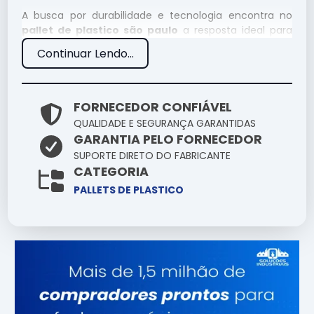
A busca por durabilidade e tecnologia encontra no
pallet de plastico são paulo
a resposta ideal para
demandas rigorosas. Aqui você encontra o suporte
Continuar Lendo...
técnico necessário para que o uso de pallet de
plastico são paulo resulte em ganho de produtividade
e redução de custos operacionais.
FORNECEDOR CONFIÁVEL
Especificações Técnicas
QUALIDADE E SEGURANÇA GARANTIDAS
GARANTIA PELO FORNECEDOR
Atributo
Detalhes
SUPORTE DIRETO DO FABRICANTE
CATEGORIA
Estrutura reforçada
Base Técnica
para uso contínuo
PALLETS DE PLASTICO
Validado sob
Certificação
rigorosos testes de
qualidade
Design versátil para
Aplicação
múltiplos cenários
Consultoria
Suporte
Especializada