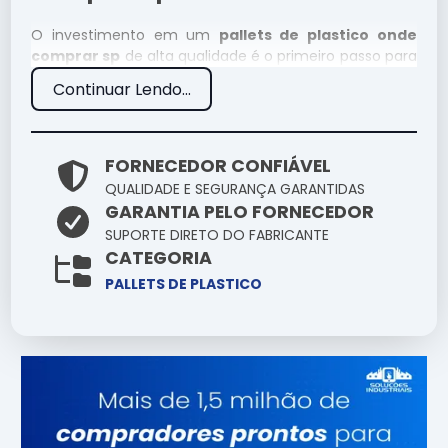
O investimento em um
pallets de plastico onde
comprar sp
de alta qualidade é o primeiro passo para
garantir a eficiência de qualquer operação técnica.
Continuar Lendo...
Em nossa empresa, priorizamos soluções que unam
resistência e precisão, assegurando que cada detalhe
do seu projeto seja atendido com o que há de mais
moderno no mercado.
FORNECEDOR CONFIÁVEL
QUALIDADE E SEGURANÇA GARANTIDAS
Especificações Técnicas
GARANTIA PELO FORNECEDOR
SUPORTE DIRETO DO FABRICANTE
Atributo
Detalhes
CATEGORIA
Engenharia de ponta
PALLETS DE PLASTICO
Tecnologia
focada em
durabilidade
Alta tolerância a
Resistência
impactos e variações
Ergonomia pensada
Manuseio
na facilidade