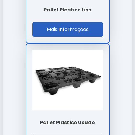
Investir em
pallets de plastico reciclado
é investir
na continuidade da sua operação com alto padrão de
Pallet Plastico Liso
qualidade.
Nossa equipe técnica está à disposição para sanar
Mais Informações
dúvidas sobre a melhor forma de implementar o
pallets de plastico reciclado no seu fluxo de trabalho.
Cada
pallets de plastico reciclado
entregue por
nossa empresa carrega anos de pesquisa e
desenvolvimento focado em eficiência real.
A manutenção preventiva de
pallets de plastico
reciclado
prolonga a vida útil e evita paradas
desnecessárias na sua linha de produção.
Lembramos que o uso de
pallets de plastico
reciclado
em desacordo com as normas técnicas
pode comprometer a segurança. Consulte sempre
nossa equipe técnica.
Pallet Plastico Usado
Ao nos escolher, você opta por um parceiro que
entende a importância crítica do pallets de plastico