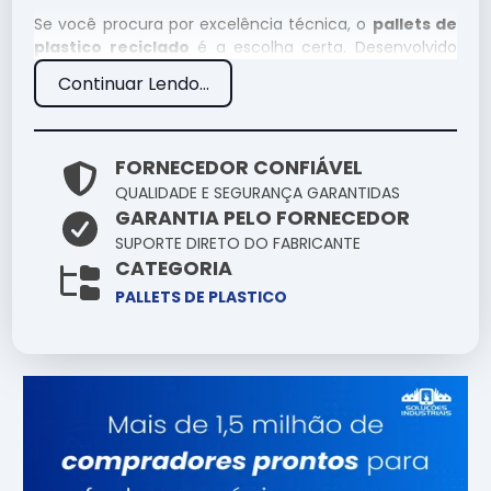
Se você procura por excelência técnica, o
pallets de
plastico reciclado
é a escolha certa. Desenvolvido
para suportar condições extremas, este item integra
Continuar Lendo...
nosso catálogo como uma das soluções mais
confiáveis para profissionais exigentes.
Especificações Técnicas
FORNECEDOR CONFIÁVEL
QUALIDADE E SEGURANÇA GARANTIDAS
GARANTIA PELO FORNECEDOR
Atributo
Detalhes
SUPORTE DIRETO DO FABRICANTE
Ligas metálicas
CATEGORIA
Componentes
tratadas contra
PALLETS DE PLASTICO
corrosão
Otimizado para baixo
Eficiência
consumo e alto
ganho
Produto com garantia
Origem
de procedência e
suporte