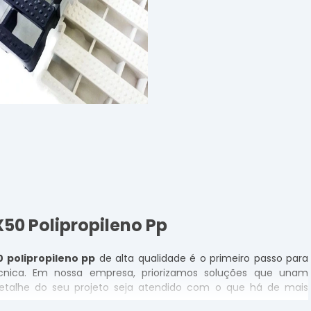
X50 Polipropileno Pp
0 polipropileno pp
de alta qualidade é o primeiro passo para
écnica. Em nossa empresa, priorizamos soluções que unam
detalhe do seu projeto seja atendido com o que há de mais