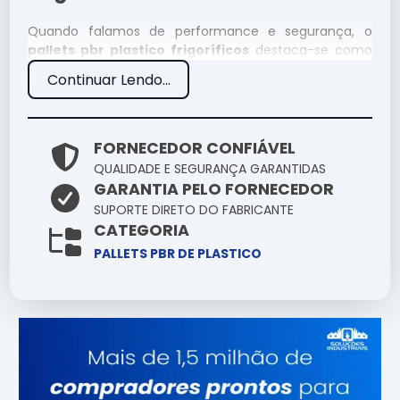
Quando falamos de performance e segurança, o
pallets pbr plastico frigoríficos
destaca-se como
um componente essencial na infraestrutura moderna.
Continuar Lendo...
Entender suas aplicações e diferenciais técnicos
permite uma escolha muito mais assertiva para seus
desafios cotidianos.
FORNECEDOR CONFIÁVEL
Por que escolher Pallets Pbr
QUALIDADE E SEGURANÇA GARANTIDAS
GARANTIA PELO FORNECEDOR
Plastico Frigoríficos conosco?
SUPORTE DIRETO DO FABRICANTE
CATEGORIA
Nossa empresa se destaca no mercado pela
PALLETS PBR DE PLASTICO
seriedade com que trata o fornecimento de
pallets
pbr plastico frigoríficos
. Nossos produtos são
selecionados criteriosamente para garantir que você
tenha em mãos uma ferramenta de alta
confiabilidade.
Especificações Técnicas