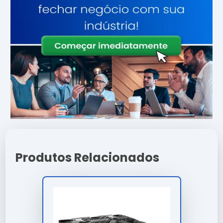
Atributo
Detalhes
Ligas metálicas
Componentes
tratadas contra
corrosão
Otimizado para baixo
Eficiência
consumo e alto
ganho
Produto com garantia
Origem
de procedência e
suporte
Consultoria
Suporte
Especializada
Produtos Relacionados
Características e Benefícios
Alta adaptabilidade a diferentes exigências e normas
técnicas.
Suporte comercial direto para demandas em escala