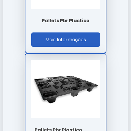
Existe garantia para pallets pbr
plastico frigoríficos?
Pallets Pbr Plastico
Sim, todos os nossos modelos de pallets pbr plastico
frigoríficos contam com garantia de fábrica e suporte
Mais Informações
técnico especializado.
Como garantir a durabilidade de
pallets pbr plastico frigoríficos?
A conservação depende de boas práticas de
armazenamento e uso conforme a ficha técnica
oficial fornecida por nossa empresa.
A durabilidade do pallets pbr plastico frigoríficos é um
dos seus maiores diferenciais, garantindo que o seu
investimento tenha um retorno sólido ao longo do
tempo.
Pallets Pbr Plastico