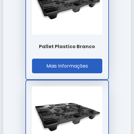
Suporte comercial direto para demandas em escala
industrial.
Facilidade de instalação e integração em sistemas
complexos.
Alta adaptabilidade a diferentes exigências e normas
técnicas.
Desenvolvido com foco total na sustentabilidade
Pallet Plastico Branco
ambiental.
Máxima proteção contra agentes externos e desgaste
precoce.
Mais Informações
Preço e Orçamento
A definição de valores para
caixa pallet plastico
valor
leva em conta a complexidade técnica e o
volume da sua necessidade. Trabalhamos com
propostas personalizadas para garantir o melhor
custo-benefício em cada projeto.
Onde Comprar Caixa Pallet